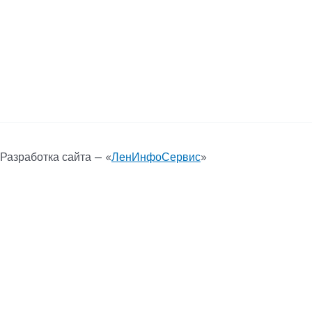
Разработка сайта — «
ЛенИнфоСервис
»
Количество товара Одноразовые стаканчики 100 шт.