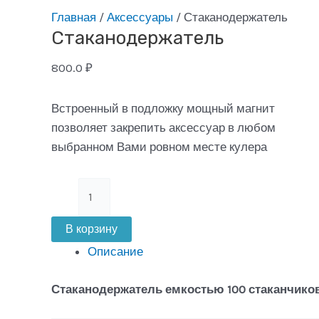
Главная
/
Аксессуары
/ Стаканодержатель
Стаканодержатель
800.0
₽
Встроенный в подложку мощный магнит
позволяет закрепить аксессуар в любом
выбранном Вами ровном месте кулера
Количество
товара
Стаканодержатель
В корзину
Описание
Стаканодержатель емкостью 100 стаканчико